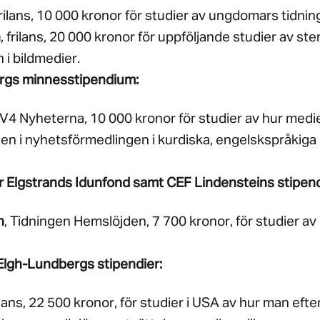
frilans, 10 000 kronor för studier av ungdomars tidni
n
, frilans, 20 000 kronor för uppföljande studier av st
 i bildmedier.
ergs minnesstipendium:
TV4 Nyheterna, 10 000 kronor för studier av hur medie
aden i nyhetsförmedlingen i kurdiska, engelskspråkig
r Elgstrands Idunfond samt CEF Lindensteins stipen
n
, Tidningen Hemslöjden, 7 700 kronor, för studier av
Elgh-Lundbergs stipendier:
rilans, 22 500 kronor, för studier i USA av hur man eft