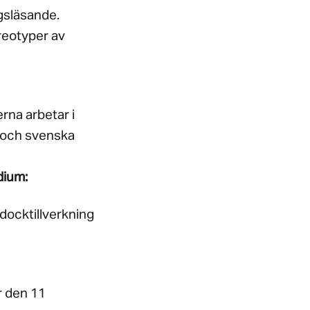
ngsläsande.
ereotyper av
rna arbetar i
a och svenska
dium:
 docktillverkning
er den 11