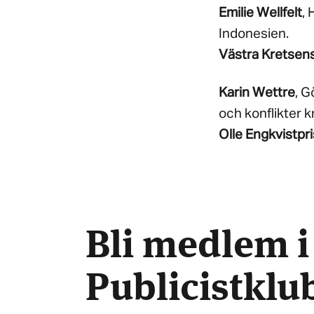
Emilie Wellfelt
, 
Indonesien.
Västra Kretsens
Karin Wettre
, G
och konflikter k
Olle Engkvistpr
Bli medlem i
Publicistkl