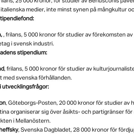
frilans, 25 000 kronor, för studier av Berlusconis påv
 italienska medier, inte minst synen på mångkultur o
tipendiefond:
n,
, frilans, 5 000 kronor för studier av förekomsten a
ag i svensk industri.
adens stipendium:
nd
, frilans, 5 000 kronor för studier av kulturjournaliste
t med svenska förhållanden.
i utvecklingsfrågor:
on
, Göteborgs-Posten, 20 000 kronor för studier av h
tina organiserar sig över åsikts- och partigränser för a
ikten i Mellanöstern.
heffsky
, Svenska Dagbladet, 28 000 kronor för fördj