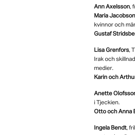
Ann Axelsson
, 
Maria Jacobso
kvinnor och män
Gustaf Stridsb
Lisa Grenfors
, 
Irak och skilln
medier.
Karin och Arthu
Anette Olofsso
i Tjeckien.
Otto och Anna 
Ingela Bendt
, f