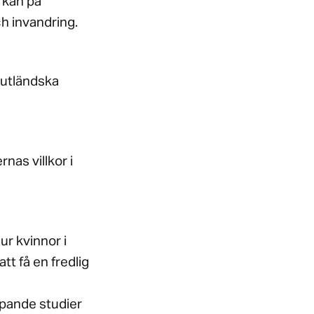
erkan på
ch invandring.
v utländska
rnas villkor i
ur kvinnor i
tt få en fredlig
upande studier