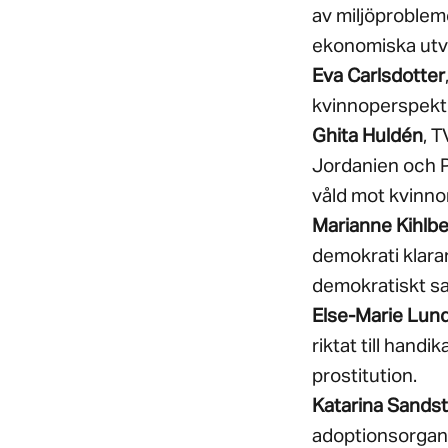
av miljöprobleme
ekonomiska utv
Eva Carlsdotter
kvinnoperspekti
Ghita Huldén
, 
Jordanien och P
våld mot kvinno
Marianne Kihlbe
demokrati klarar 
demokratiskt sa
Else-Marie Lund
riktat till hand
prostitution.
Katarina Sands
adoptionsorgani