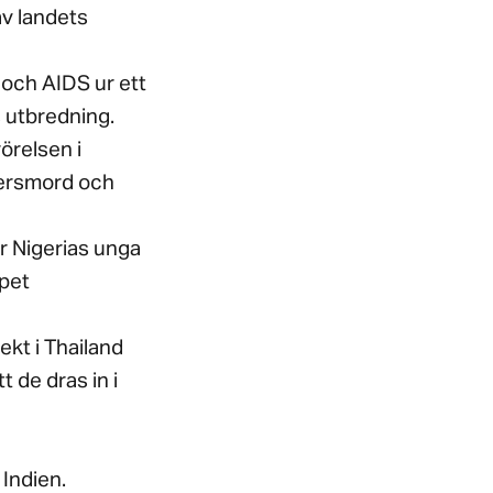
av landets
 och AIDS ur ett
 utbredning.
örelsen i
dersmord och
ur Nigerias unga
ppet
ekt i Thailand
 de dras in i
Indien.