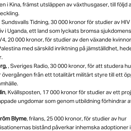
n i Kina, främst utsläppen av växthusgaser, till följd 
eckling.
, Sundsvalls Tidning, 30 000 kronor för studier av HIV
v i Uganda, ett land som lyckats bromsa sjukdomens
TV4, 20 000 kronor, för studier av den växande kvinnor
alestina med särskild inriktning på jämställdhet, he
r.
rg,
, Sveriges Radio, 30 000 kronor, för att studera h
övergången från ett totalitärt militärt styre till ett ö
mhälle.
in
, Kvällsposten, 17 000 kronor för studier av ett proj
ikappade ungdomar som genom utbildning förhindrar att
tröm Blyme
, frilans, 25 000 kronor, för studier av hur
sationernas bistånd påverkar inhemska adoptioner i 