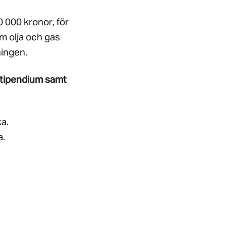
0 000 kronor, för
m olja och gas
ningen.
stipendium samt
ka.
a.