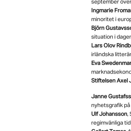
september överb
Ingmarie Froma
minoritet i euro
Björn Gustavss
situation i dage
Lars Olov Rind
irländska litter
Eva Swedenma
marknadsekonomi
Stiftelsen Axel
Janne Gustafs
nyhetsgrafik på 
Ulf Johansson
,
regimvänliga tid