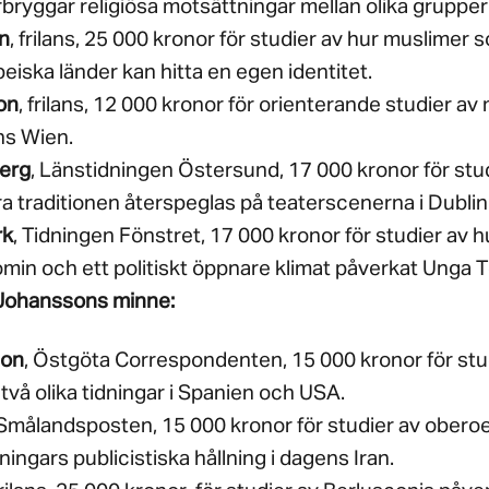
ryggar religiösa motsättningar mellan olika grupper
n
, frilans, 25 000 kronor för studier av hur muslimer 
peiska länder kan hitta en egen identitet.
on
, frilans, 12 000 kronor för orienterande studier a
ns Wien.
berg
, Länstidningen Östersund, 17 000 kronor för stu
ära traditionen återspeglas på teaterscenerna i Dublin
rk
, Tidningen Fönstret, 17 000 kronor för studier av h
n och ett politiskt öppnare klimat påverkat Unga Te
 Johanssons minne:
son
, Östgöta Correspondenten, 15 000 kronor för stu
två olika tidningar i Spanien och USA.
 Smålandsposten, 15 000 kronor för studier av ober
ningars publicistiska hållning i dagens Iran.