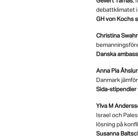
Gellert Tamas
, 
debattklimatet i
GH von Kochs s
Christina Swah
bemanningsföret
Danska ambass
Anna Pia Åhslu
Danmark jämför
Sida-stipendier 
Ylva M Anderss
Israel och Pales
lösning på konfl
Susanna Baltsc