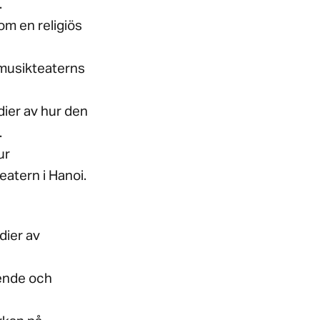
.
som en religiös
v musikteaterns
dier av hur den
.
ur
atern i Hanoi.
dier av
oende och