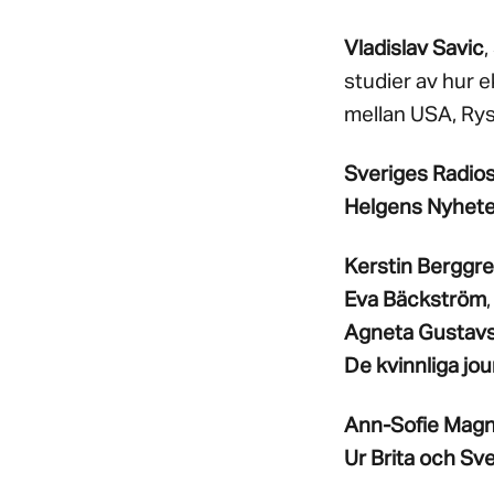
Vladislav Savic
,
studier av hur 
mellan USA, Rys
Sveriges Radios
Helgens Nyheters
Kerstin Berggr
Eva Bäckström
Agneta Gustav
De kvinnliga jou
Ann-Sofie Mag
Ur Brita och Sv