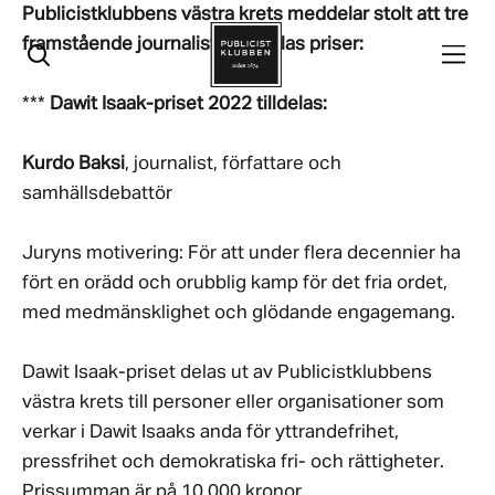
Publicistklubbens västra krets meddelar stolt att tre
framstående journalister tilldelas priser:
Öppna menyn
Öppna sök
***
Dawit Isaak-priset 2022 tilldelas:
Kurdo Baksi
, journalist, författare och
samhällsdebattör
Juryns motivering: För att under flera decennier ha
fört en orädd och orubblig kamp för det fria ordet,
med medmänsklighet och glödande engagemang.
Dawit Isaak-priset delas ut av Publicistklubbens
västra krets till personer eller organisationer som
verkar i Dawit Isaaks anda för yttrandefrihet,
pressfrihet och demokratiska fri- och rättigheter.
Prissumman är på 10 000 kronor.