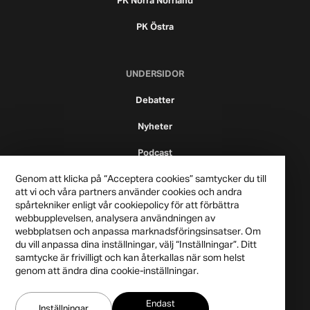
PK Norra Norrland
PK Östra
UNDERSIDOR
Debatter
Nyheter
Podcast
Genom att klicka på “Acceptera cookies” samtycker du till
att vi och våra partners använder cookies och andra
spårtekniker enligt vår cookiepolicy för att förbättra
webbupplevelsen, analysera användningen av
webbplatsen och anpassa marknadsföringsinsatser. Om
du vill anpassa dina inställningar, välj “Inställningar”. Ditt
samtycke är frivilligt och kan återkallas när som helst
genom att ändra dina cookie-inställningar.
Publicistklubben 2021
Endast
Integritetspolicy
Inställningar