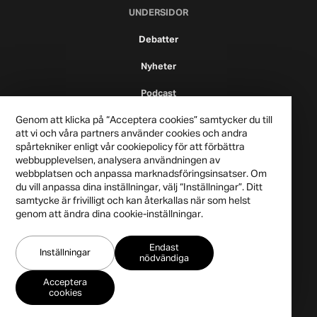
UNDERSIDOR
Debatter
Nyheter
Podcast
Genom att klicka på “Acceptera cookies” samtycker du till
att vi och våra partners använder cookies och andra
spårtekniker enligt vår cookiepolicy för att förbättra
webbupplevelsen, analysera användningen av
webbplatsen och anpassa marknadsföringsinsatser. Om
du vill anpassa dina inställningar, välj “Inställningar”. Ditt
samtycke är frivilligt och kan återkallas när som helst
genom att ändra dina cookie-inställningar.
Publicistklubben 2021
Endast
Integritetspolicy
Inställningar
nödvändiga
Acceptera
cookies