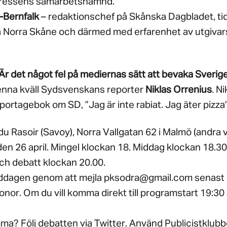
 Pressens samarbetsnämnd.
-Bernfalk
– redaktionschef på Skånska Dagbladet, ti
 Norra Skåne och därmed med erfarenhet av utgivars
r det något fel på mediernas sätt att bevaka Sveri
 denna kväll Sydsvenskans reporter
Niklas Orren
ius
. Ni
portagebok om SD, ”Jag är inte rabiat. Jag äter pizza”
il du Rasoir (Savoy), Norra Vallgatan 62 i Malmö (andra 
en 26 april. Mingel klockan 18. Middag klockan 18.30
ch debatt klockan 20.00.
middagen genom att mejla pksodra@gmail.com senast 2
nor. Om du vill komma direkt till programstart 19:30 
ma? Följ debatten via Twitter. Använd Publicistklubb