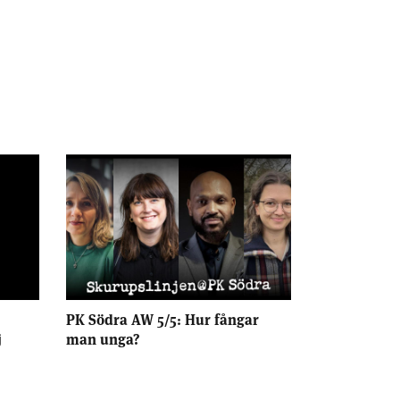
PK Södra AW 5/5: Hur fångar
j
man unga?