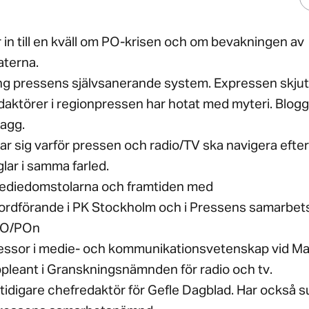
 in till en kväll om PO-krisen och om bevakningen av
terna.
ng pressens självsanerande system. Expressen skjut
aktörer i regionpressen har hotat med myteri. Blogg
agg.
ågar sig varför pressen och radio/TV ska navigera efter 
glar i samma farled.
ediedomstolarna och framtiden med
 ordförande i PK Stockholm och i Pressens samarbe
PO/POn
fessor i medie- och kommunikationsvetenskap vid M
ppleant i Granskningsnämnden för radio och tv.
tidigare chefredaktör för Gefle Dagblad. Har också sut