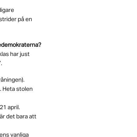
digare
trider på en
gedemokraterna?
klas har just
.
våningen).
. Heta stolen
1 april.
är det bara att
ens vanliga