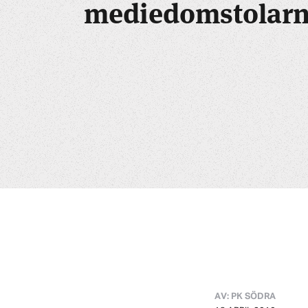
mediedomstolarna
AV: PK SÖDRA