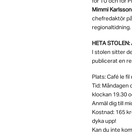
för TU och för
Mimmi Karlsson
chefredaktör på
regionaltidning.
HETA STOLEN: Ä
I stolen sitter
publicerat en re
Plats: Café le f
Tid: Måndagen d
klockan 19.30 o
Anmäl dig till 
Kostnad: 165 kro
dyka upp!
Kan du inte kom