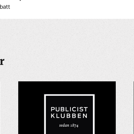
batt
r