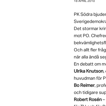
18 APRIL 2010
PK Södra bjuder
Sverigedemokra
Det stormar kri
mot PO. Chefred
bekvämlighetsfl
Och allt fler fr
när alla ändå se
En debatt om m
Ulrika Knutson
,
huvudman för 
Bo Reimer
, pro
och tidigare su
Robert Rosén
– 