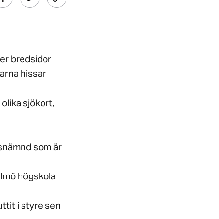
er bredsidor
arna hissar
olika sjökort,
tsnämnd som är
almö högskola
tit i styrelsen