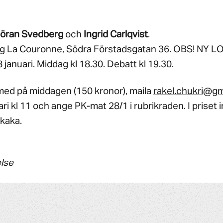
öran Svedberg
och
Ingrid Carlqvist
.
g La Couronne, Södra Förstadsgatan 36. OBS! NY L
anuari. Middag kl 18.30. Debatt kl 19.30.
 med på middagen (150 kronor), maila
rakel.chukri@gm
ri kl 11 och ange PK-mat 28/1 i rubrikraden. I priset 
kaka.
lse