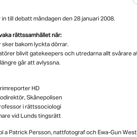
 in till debatt måndagen den 28 januari 2008.
aka rättssamhället när:
r sker bakom lyckta dörrar.
törer blivit gatekeepers och utredarna allt svårare at
 längre går att avlyssna.
rimreporter HD
fodirektör, Skånepolisen
ofessor i rättssociologi
are vid Lunds tingsrätt
 bl a Patrick Persson, nattfotograf och Ewa-Gun West