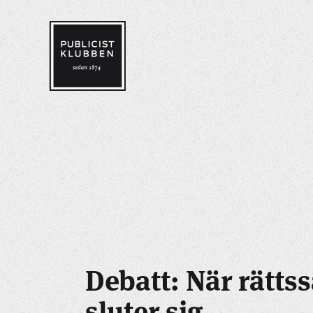
Debatt: När rätts
sluter sig