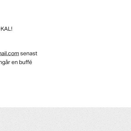
OKAL!
ail.com
senast
ingår en buffé