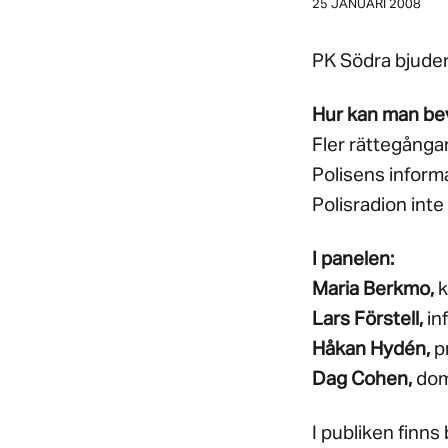
25 JANUARI 2008
PK Södra bjuder
Hur kan man bev
Fler rättegånga
Polisens informa
Polisradion inte
I panelen:
Maria Berkmo,
k
Lars Förstell,
in
Håkan Hydén,
pr
Dag Cohen,
dom
I publiken finns