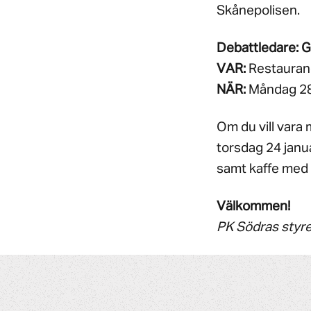
Skånepolisen.
Debattledare:
G
VAR:
Restauran
NÄR:
Måndag 28 j
Om du vill vara
torsdag 24 janua
samt kaffe med 
Välkommen!
PK Södras styre