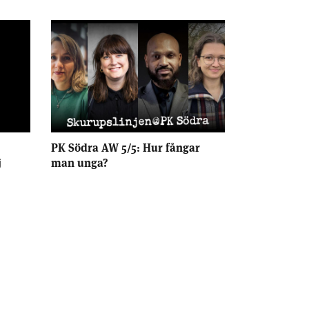
PK Södra AW 5/5: Hur fångar
j
man unga?