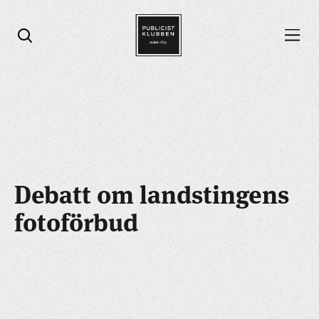
Öppna menyn
Öppna sök
Debatt om landstingens
fotoförbud