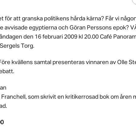
 för att granska politikens hårda kärna? Får vi någon
de avvisade egyptierna och Göran Perssons epok
dagen den 16 februari 2009 kl 20.00 Café Panorama,
 Sergels Torg.
 Före kvällens samtal presenteras vinnaren av Olle St
ebatt.
nan
Franchell, som skrivit en kritikerrosad bok om åren
ad.
00