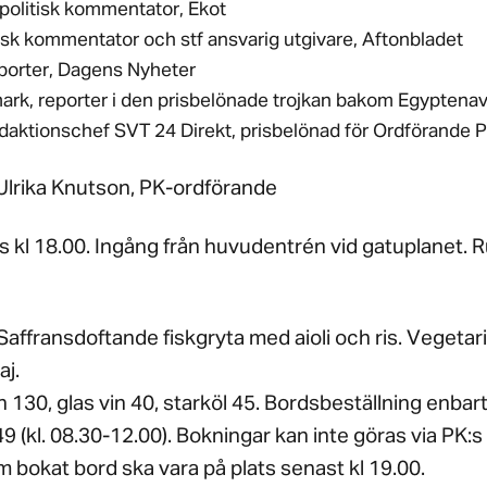
politisk kommentator, Ekot
tisk kommentator och stf ansvarig utgivare, Aftonbladet
porter, Dagens Nyheter
rk, reporter i den prisbelönade trojkan bakom Egyptena
redaktionschef SVT 24 Direkt, prisbelönad för Ordförande 
Ulrika Knutson, PK-ordförande
kl 18.00. Ingång från huvudentrén vid gatuplanet. Rul
affransdoftande fiskgryta med aioli och ris. Vegetari
aj.
 130, glas vin 40, starköl 45. Bordsbeställning enbart t
9 (kl. 08.30-12.00). Bokningar kan inte göras via PK:s
 bokat bord ska vara på plats senast kl 19.00.