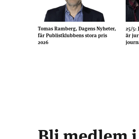
Tomas Ramberg, Dagens Nyheter,
25/5: 
får Publistklubbens stora pris
är ju
2026
journ
Bli medlem i