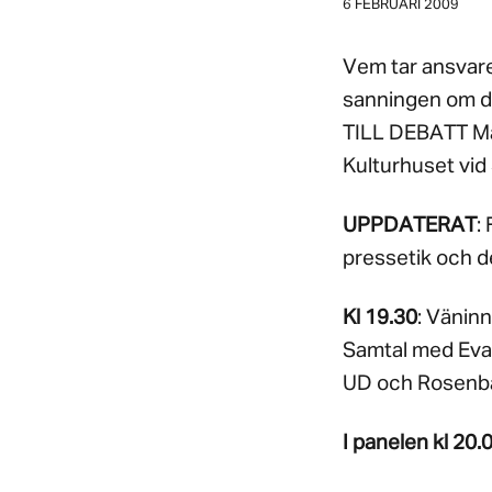
6 FEBRUARI 2009
Vem tar ansvaret
sanningen om 
TILL DEBATT Mån
Kulturhuset vid
UPPDATERAT
:
pressetik och d
Kl 19.30
: Vänin
Samtal med Eva 
UD och Rosenb
I panelen kl 20.