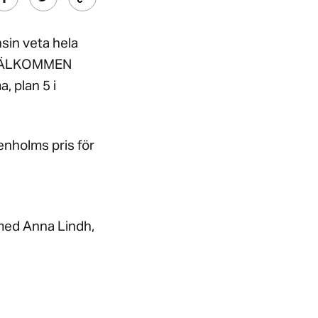
sin veta hela
? VÄLKOMMEN
 plan 5 i
enholms pris för
 med Anna Lindh,