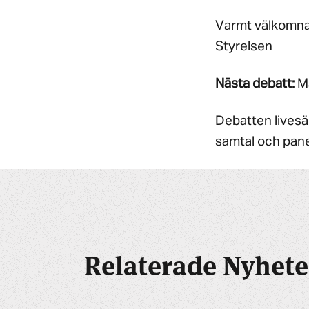
Varmt välkomn
Styrelsen
Nästa debatt:
Må
Debatten livesä
samtal och pane
Relaterade Nyhete