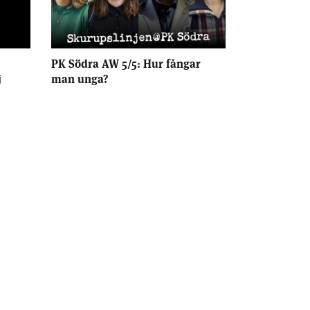
PK Södra AW 5/5: Hur fångar
j
man unga?