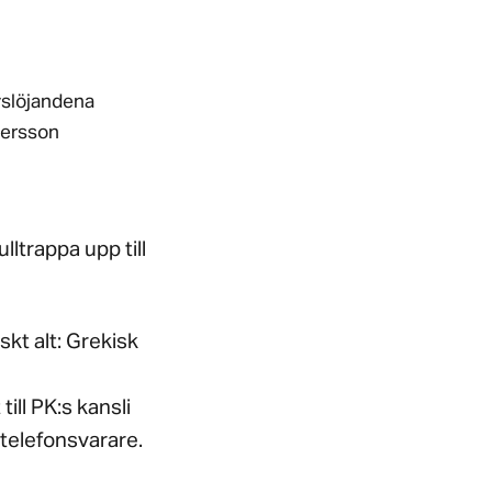
vslöjandena
Persson
ltrappa upp till
skt alt: Grekisk
ill PK:s kansli
 telefonsvarare.