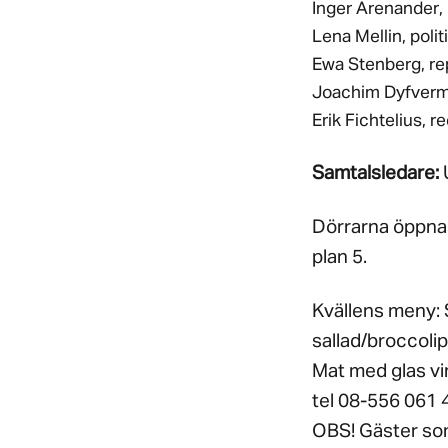
Inger Arenander, 
Lena Mellin, poli
Ewa Stenberg, re
Joachim Dyfverma
Erik Fichtelius, 
Samtalsledare:
Dörrarna öppnas 
plan 5.
Kvällens meny: S
sallad/broccolip
Mat med glas vin
tel 08-556 061 4
OBS! Gäster som