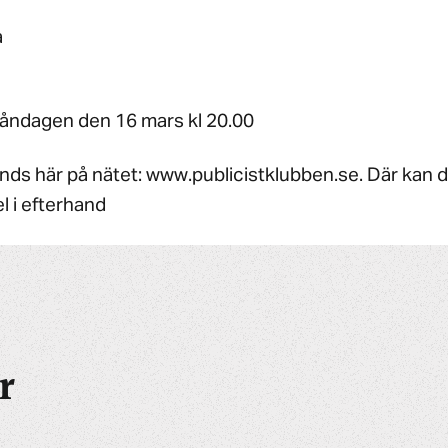
a
ndagen den 16 mars kl 20.00
nds här på nätet: www.publicistklubben.se. Där kan d
l i efterhand
r