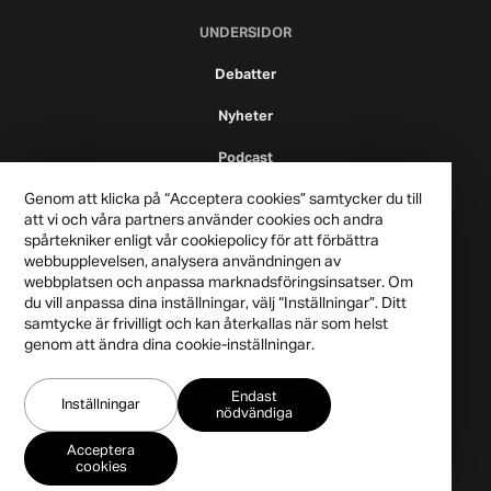
UNDERSIDOR
Debatter
Nyheter
Podcast
Genom att klicka på “Acceptera cookies” samtycker du till
att vi och våra partners använder cookies och andra
spårtekniker enligt vår cookiepolicy för att förbättra
webbupplevelsen, analysera användningen av
webbplatsen och anpassa marknadsföringsinsatser. Om
du vill anpassa dina inställningar, välj “Inställningar”. Ditt
samtycke är frivilligt och kan återkallas när som helst
genom att ändra dina cookie-inställningar.
Publicistklubben 2021
Endast
Integritetspolicy
Inställningar
nödvändiga
Acceptera
cookies