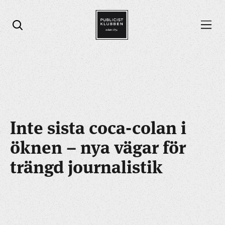
Öppna menyn
Öppna sök
Inte sista coca-colan i
öknen – nya vägar för
trängd journalistik