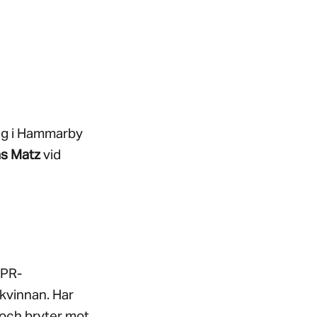
ing i Hammarby
s Matz
vid
 PR-
kvinnan. Har
 och bryter mot