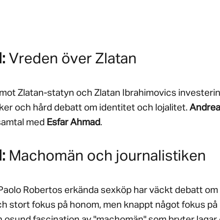
l:
Vreden över Zlatan
ot Zlatan-statyn och Zlatan Ibrahimovics invester
ker och hård debatt om identitet och lojalitet.
Andrea
 samtal med
Esfar Ahmad
.
l:
Machomän och journalistiken
Paolo Robertos erkända sexköp har väckt debatt om
ch stort fokus på honom, men knappt något fokus på 
en osund fascination av "machomän" som bryter lagar