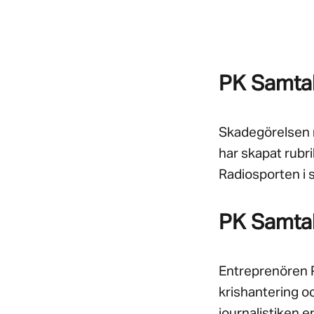
PK Samta
Skadegörelsen m
har skapat rubri
Radiosporten i
PK Samta
Entreprenören 
krishantering o
journalistiken 