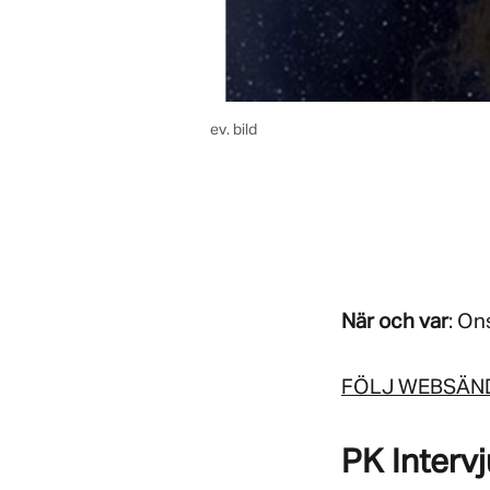
ev. bild
När och var
: On
FÖLJ WEBSÄND
PK Intervj