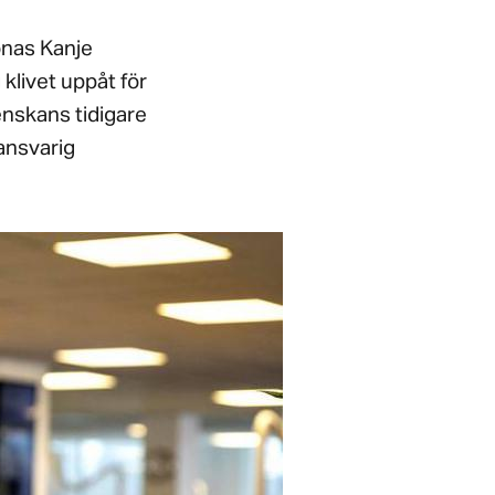
onas Kanje
klivet uppåt för
enskans tidigare
ansvarig