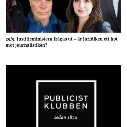
25/5: Justitieministern frågas ut – är juridiken ett hot
mot journalistiken?