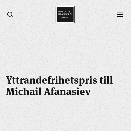
Öppna menyn
Öppna sök
Yttrandefrihetspris till
Michail Afanasiev