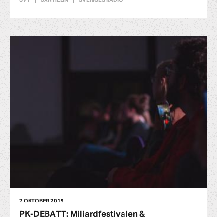
SVT
JAN HELIN
SVERIGES RADIO
7 OKTOBER 2019
PK-DEBATT: Miljardfestivalen &