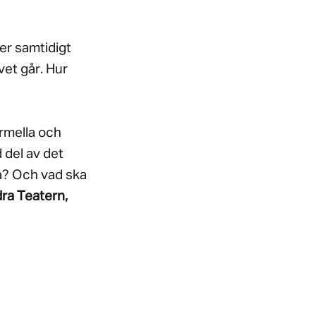
er samtidigt
vet går. Hur
ormella och
 del av det
ta? Och vad ska
ra Teatern,