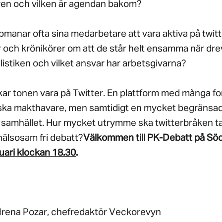
ven och vilken är agendan bakom?
anar ofta sina medarbetare att vara aktiva på twitt
r och krönikörer om att de står helt ensamma när dre
listiken och vilket ansvar har arbetsgivarna?
ukar tonen vara på Twitter. En plattform med många f
ska makthavare, men samtidigt en mycket begränsad
ga samhället. Hur mycket utrymme ska twitterbråken 
hälsosam fri debatt?
Välkommen till PK-Debatt på Söd
ari klockan 18.30
.
 Irena Pozar, chefredaktör Veckorevyn