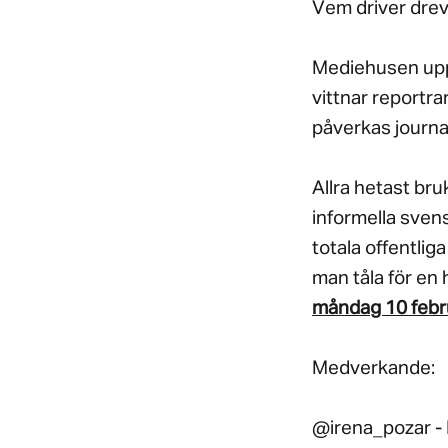
Vem driver dre
Mediehusen uppm
vittnar reportra
påverkas journa
Allra hetast br
informella sven
totala offentli
man tåla för en 
måndag 10 febru
Medverkande:
@irena_pozar -