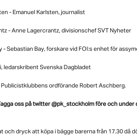
n - Emanuel Karlsten, journalist
tz - Anne Lagercrantz, divisionschef SVT Nyheter
- Sebastian Bay, forskare vid FOI:s enhet för assym
rpi, ledarskribent Svenska Dagbladet
 Publicistklubbens ordförande Robert Aschberg.
Tagga oss på twitter @pk_stockholm före och under
at och dryck att köpa i bägge barerna från 17.30 då d