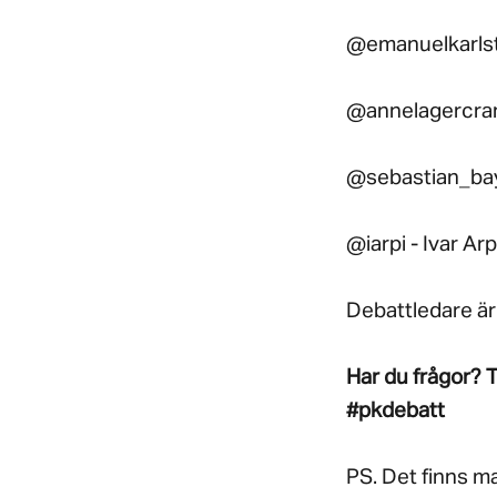
@emanuelkarlste
@annelagercran
@sebastian_bay 
@iarpi - Ivar A
Debattledare är
Har du frågor? 
#pkdebatt
PS. Det finns m