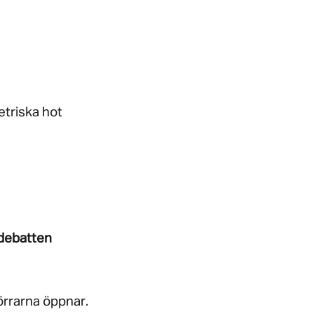
etriska hot
 debatten
örrarna öppnar.