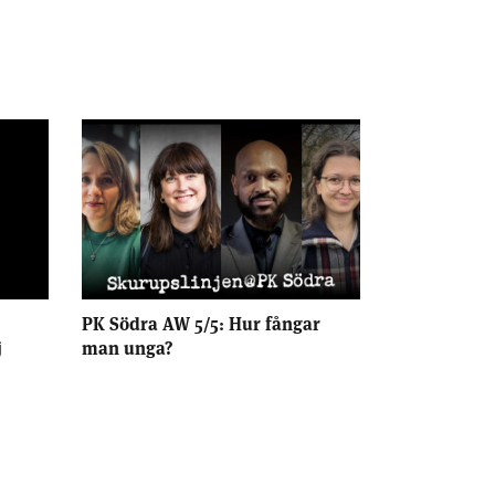
PK Södra AW 5/5: Hur fångar
j
man unga?