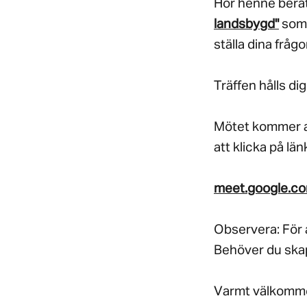
Hör henne berä
landsbygd"
som 
ställa dina fråg
Träffen hålls dig
Mötet kommer at
att klicka på lä
meet.google.co
Observera: För a
Behöver du skap
Varmt välkomm