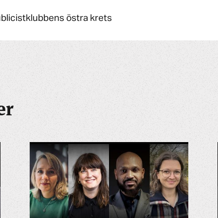
ublicistklubbens östra krets
er