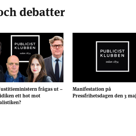
och debatter
Justitieministern frågas ut –
Manifestation på
ridiken ett hot mot
Pressfrihetsdagen den 3 ma
alistiken?