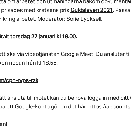
tta om arbetet och utmaningarna bakom dokumentä
prisades med kretsens pris
Guldsleven 2021
. Passa
or kring arbetet. Moderator: Sofie Lycksell.
italt
torsdag 27 januari kl 19.00.
t ske via videotjänsten Google Meet. Du ansluter ti
nken nedan från kl 18.55.
m/cph-rvps-rzk
tt ansluta till mötet kan du behöva logga in med dit
a ett Google-konto gör du det här:
https://accounts
en!