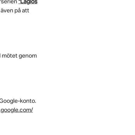
rserien
"Laglös
 även på att
ll mötet genom
t Google-konto.
.google.com/