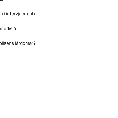
 i intervjuer och
 medier?
olisens lärdomar?