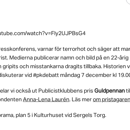
outube.com/watch?v=Fly2UJPBsG4
 presskonferens, varnar för terrorhot och säger att ma
rist. Medierna publicerar namn och bild på en 22-årig
an gripits och misstankarna dragits tillbaka. Historie
 diskuterar vid #pkdebatt måndag 7 december kl 19.0
elar vi också ut Publicistklubbens pris
Guldpennan
til
pondenten
Anna-Lena Laurén
. Läs mer
om pristagare
rama, plan 5 i Kulturhuset vid Sergels Torg.