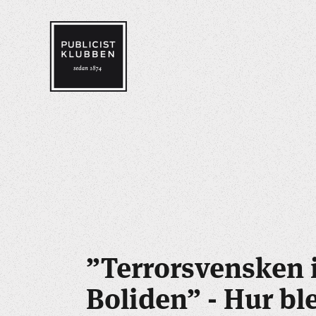
”Terrorsvensken 
Boliden” - Hur bl