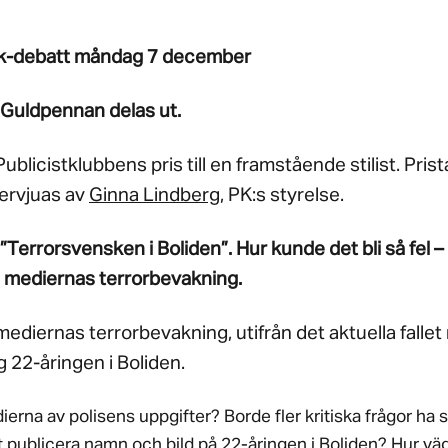
k-debatt måndag 7 december
 Guldpennan delas ut.
blicistklubbens pris till en framstående stilist. Pri
ervjuas av
Ginna Lindberg
, PK:s styrelse.
”Terrorsvensken i Boliden”. Hur kunde det bli så fel –
 mediernas terrorbevakning.
ediernas terrorbevakning, utifrån det aktuella fall
g 22-åringen i Boliden.
erna av polisens uppgifter? Borde fler kritiska frågor ha s
tt publicera namn och bild på 22-åringen i Boliden? Hur vä