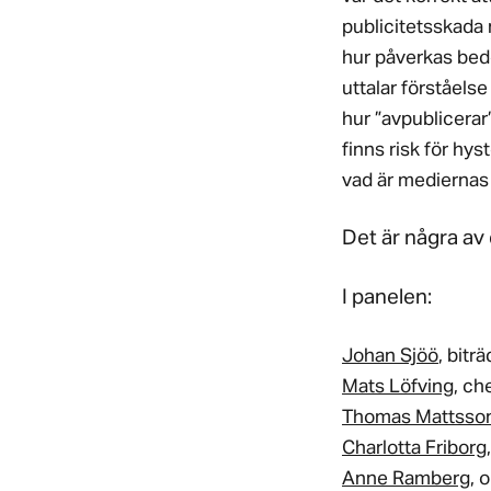
publicitetsskada
hur påverkas bed
uttalar förståels
hur ”avpublicerar
finns risk för hys
vad är mediernas
Det är några av
I panelen:
Johan Sjöö
, bitr
Mats Löfving
, ch
Thomas Mattsso
Charlotta Friborg
Anne Ramberg
, 