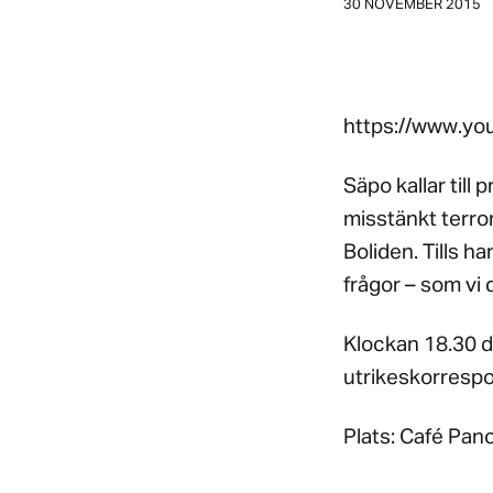
30 NOVEMBER 2015
https://www.y
Säpo kallar till
misstänkt terro
Boliden. Tills h
frågor – som vi
Klockan 18.30 d
utrikeskorres
Plats: Café Pano