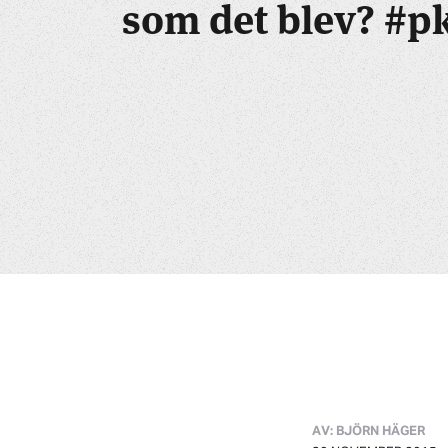
som det blev? #p
AV: BJÖRN HÄGER