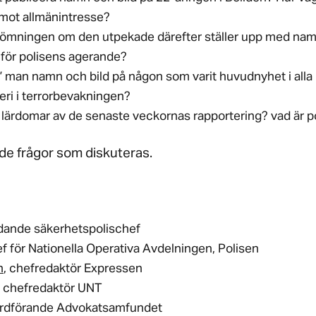
 mot allmänintresse?
ömningen om den utpekade därefter ställer upp med namn
e för polisens agerande?
” man namn och bild på någon som varit huvudnyhet i alla
teri i terrorbevakningen?
 lärdomar av de senaste veckornas rapportering? vad är p
 de frågor som diskuteras.
ädande säkerhetspolischef
ef för Nationella Operativa Avdelningen, Polisen
n
, chefredaktör Expressen
, chefredaktör UNT
ordförande Advokatsamfundet