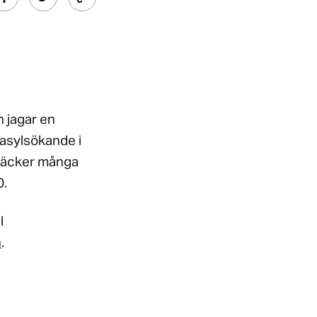
n jagar en
 asylsökande i
n väcker många
0.
l
n
.