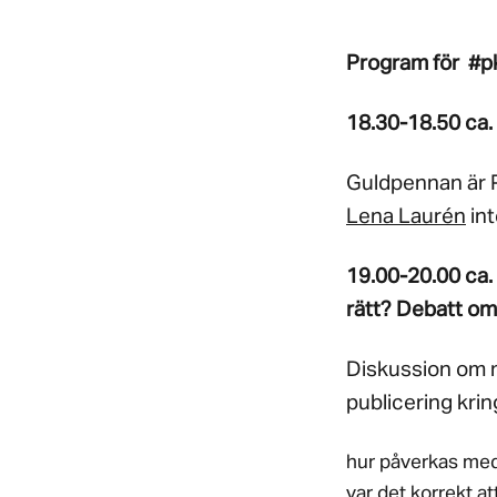
Program för #p
18.30-18.50 ca.
Guldpennan är Pu
Lena Laurén
int
19.00-20.00 ca. 
rätt?
Debatt om
Diskussion om m
publicering krin
hur påverkas medi
var det korrekt a