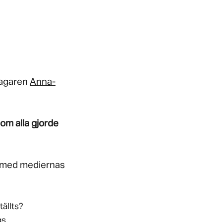
stagaren
Anna-
 om alla gjorde
et med mediernas
tällts?
gs