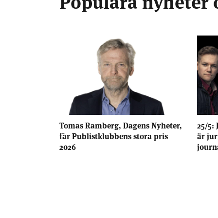
Populära nyheter 
Tomas Ramberg, Dagens Nyheter,
25/5: 
får Publistklubbens stora pris
är ju
2026
journ