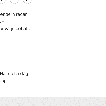
alendern redan
k –
ör varje debatt.
Har du förslag
lag i