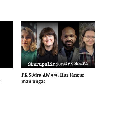
PK Södra AW 5/5: Hur fångar
j
man unga?