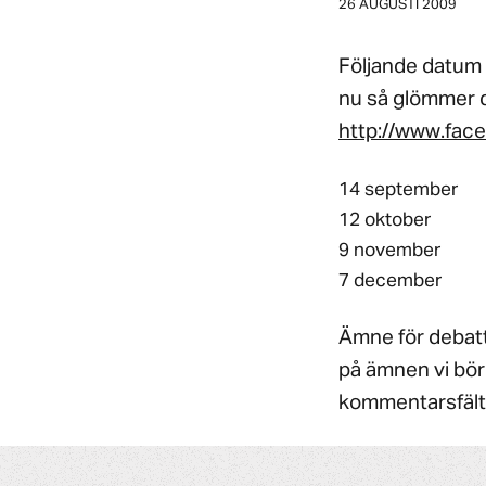
26 AUGUSTI 2009
Följande datum g
nu så glömmer d
http://www.fac
14 september
12 oktober
9 november
7 december
Ämne för debat
på ämnen vi bör
kommentarsfält