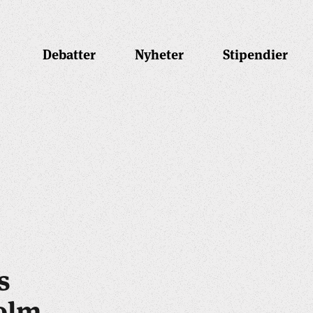
Debatter
Nyheter
Stipendier
s
holm