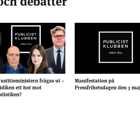
och debatter
Justitieministern frågas ut –
Manifestation på
ridiken ett hot mot
Pressfrihetsdagen den 3 ma
alistiken?