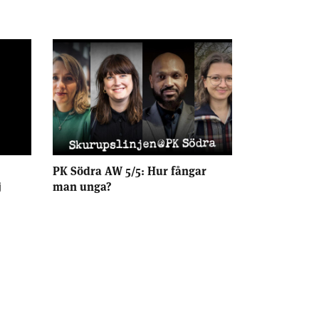
PK Södra AW 5/5: Hur fångar
j
man unga?