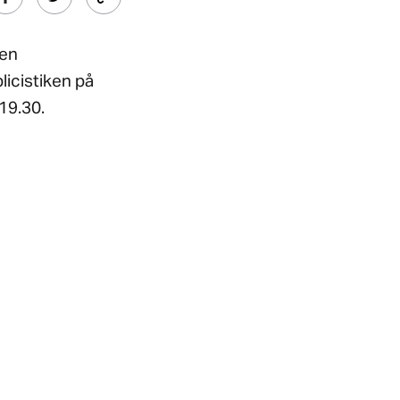
len
icistiken på
19.30.