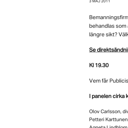
3 MAJ 2011
Bemanningsfirmor
behandlas som a
längre sikt? Vä
Se direktsändni
Kl 19.30
Vem får Publici
I panelen cirka 
Olov Carlsson, d
Petteri Karttunen
Agneta Lindblom H