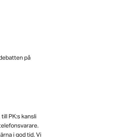
 debatten på
ill PK:s kansli
 telefonsvarare.
na i god tid. Vi