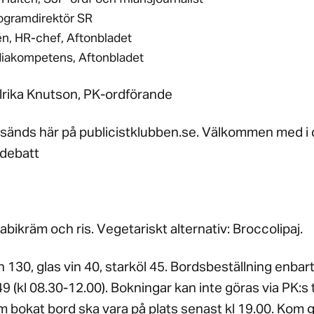
rogramdirektör SR
én, HR-chef, Aftonbladet
diakompetens, Aftonbladet
lrika Knutson, PK-ordförande
sänds här på publicistklubben.se. Välkommen med i
kdebatt
bikräm och ris. Vegetariskt alternativ: Broccolipaj.
 130, glas vin 40, starköl 45. Bordsbeställning enbart t
9 (kl 08.30-12.00). Bokningar kan inte göras via PK:s
bokat bord ska vara på plats senast kl 19.00. Kom gär