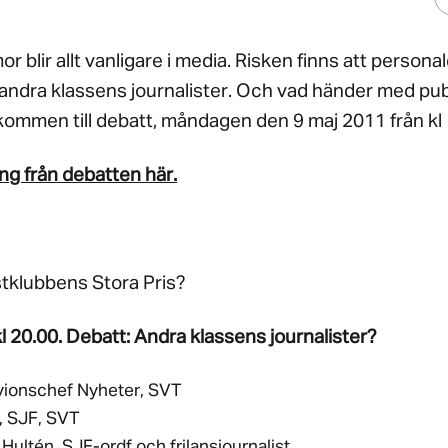
 blir allt vanligare i media. Risken finns att persona
ndra klassens journalister. Och vad händer med publ
lkommen till debatt, måndagen den 9 maj 2011 från kl 
ng från debatten här.
stklubbens Stora Pris?
kl 20.00. Debatt: Andra klassens journalister?
ivionschef Nyheter, SVT
, SJF, SVT
ultén, SJF-ordf och frilansjournalist