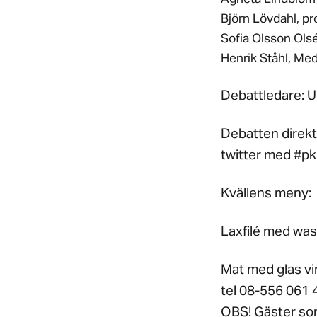
Björn Lövdahl, p
Sofia Olsson Ols
Henrik Ståhl, Me
Debattledare: U
Debatten direkt
twitter med #p
Kvällens meny:
Laxfilé med wasa
Mat med glas vin
tel 08-556 061 4
OBS! Gäster som 