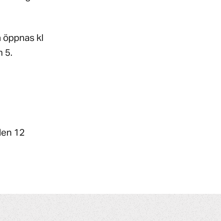
a öppnas kl
n 5.
den 12