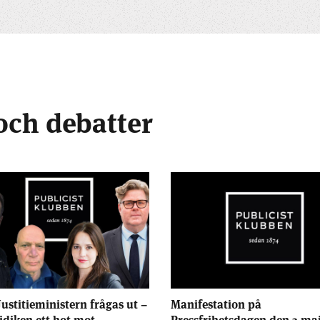
och debatter
Justitieministern frågas ut –
Manifestation på
ridiken ett hot mot
Pressfrihetsdagen den 3 ma