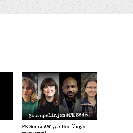
PK Södra AW 5/5: Hur fångar
j
man unga?