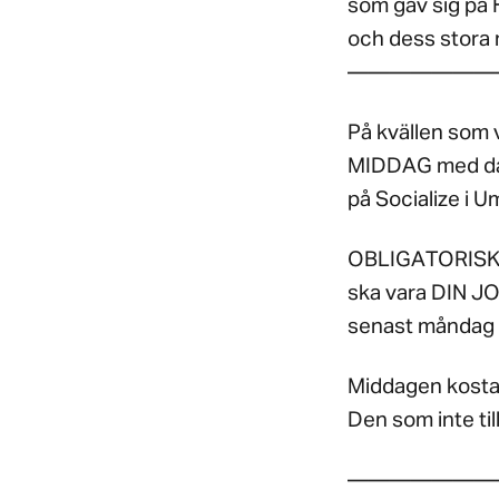
som gav sig på
och dess stora 
———————
På kvällen som 
MIDDAG med da
på Socialize i U
OBLIGATORISK 
ska vara DIN 
senast måndag 
Middagen kostar
Den som inte til
———————