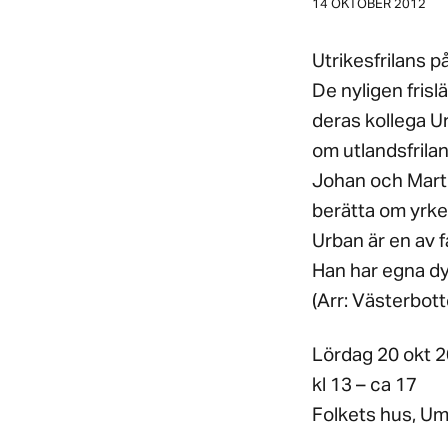
14 OKTOBER 2012
Utrikesfrilans p
De nyligen fris
deras kollega U
om utlandsfrilan
Johan och Martin
berätta om yrket
Urban är en av f
Han har egna dys
(Arr: Västerbott
Lördag 20 okt 
kl 13 – ca 17
Folkets hus, U