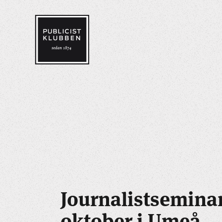
Journalistsemina
oktober i Umeå