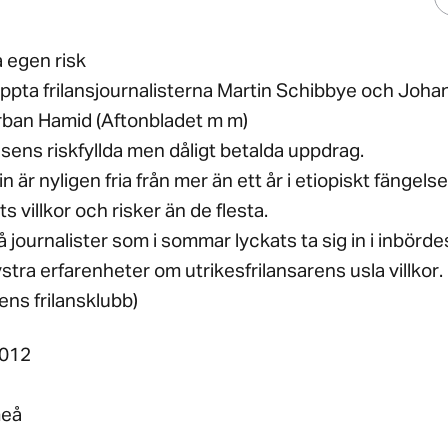
å egen risk
läppta frilansjournalisterna Martin Schibbye och Joh
rban Hamid (Aftonbladet m m)
sens riskfyllda men dåligt betalda uppdrag.
 är nyligen fria från mer än ett år i etiopiskt fängels
s villkor och risker än de flesta.
å journalister som i sommar lyckats ta sig in i inbörde
tra erfarenheter om utrikesfrilansarens usla villkor.
ens frilansklubb)
2012
meå