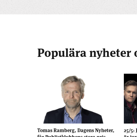
Populära nyheter 
Tomas Ramberg, Dagens Nyheter,
25/5: 
får Publistklubbens stora pris
är ju