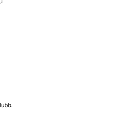
u
lubb.
e