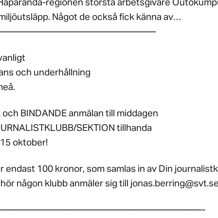
 Haparanda-regionen största arbetsgivare Outokump
miljöutsläpp. Något de också fick känna av…
—————————————————
vanligt
ns och underhållning
meå.
och BINDANDE anmälan till middagen
JOURNALISTKLUBB/SEKTION tillhanda
15 oktober!
 endast 100 kronor, som samlas in av Din journalistk
lhör någon klubb anmäler sig till jonas.berring@svt.s
——————————————————————-