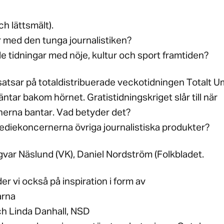
ch lättsmält).
 med den tunga journalistiken?
de tidningar med nöje, kultur och sport framtiden?
tsar på totaldistribuerade veckotidningen Totalt U
ntar bakom hörnet. Gratistidningskriget slår till när
erna bantar. Vad betyder det?
diekoncernerna övriga journalistiska produkter?
ngvar Näslund (VK), Daniel Nordström (Folkbladet.
der vi också på inspiration i form av
arna
ch Linda Danhall, NSD