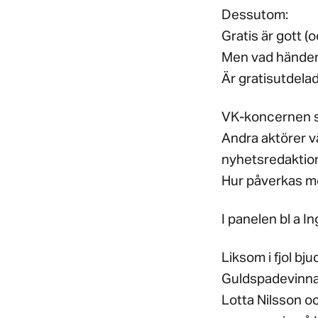
Dessutom:
Gratis är gott (o
Men vad händer
Är gratisutdela
VK-koncernen sa
Andra aktörer vä
nyhetsredaktion
Hur påverkas me
I panelen bl a I
Liksom i fjol bju
Guldspadevinn
Lotta Nilsson o