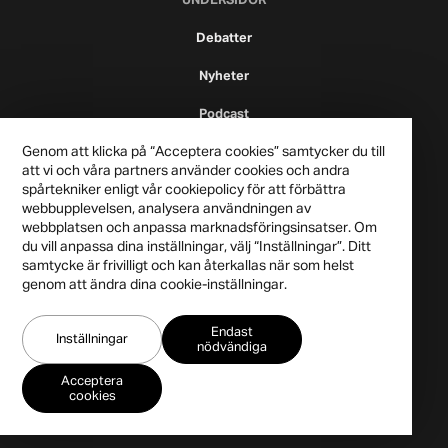
UNDERSIDOR
Debatter
Nyheter
Podcast
Genom att klicka på “Acceptera cookies” samtycker du till
att vi och våra partners använder cookies och andra
spårtekniker enligt vår cookiepolicy för att förbättra
webbupplevelsen, analysera användningen av
webbplatsen och anpassa marknadsföringsinsatser. Om
du vill anpassa dina inställningar, välj “Inställningar”. Ditt
samtycke är frivilligt och kan återkallas när som helst
genom att ändra dina cookie-inställningar.
Publicistklubben 2021
Endast
Integritetspolicy
Inställningar
nödvändiga
Acceptera
cookies