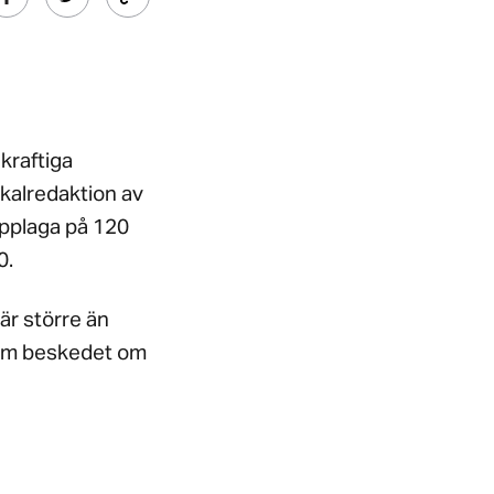
kraftiga
okalredaktion av
upplaga på 120
0.
är större än
kom beskedet om