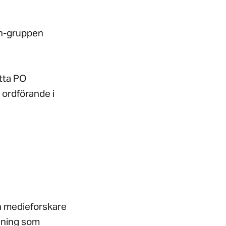
en-gruppen
tta PO
ordförande i
h medieforskare
elning som