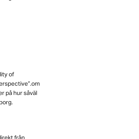
ity of
Perspective”.om
er på hur såväl
borg.
irekt från