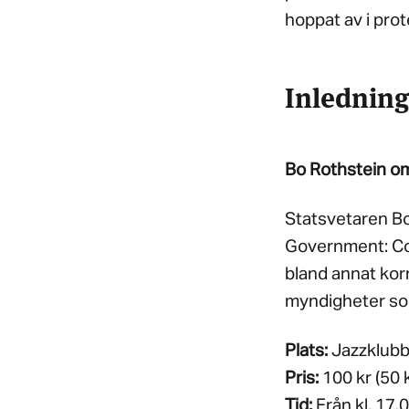
hoppat av i prot
Inledning
Bo Rothstein om
Statsvetaren Bo
Government: Cor
bland annat korr
myndigheter som
Plats:
Jazzklubbe
Pris:
100 kr (50 k
Tid:
Från kl. 17.