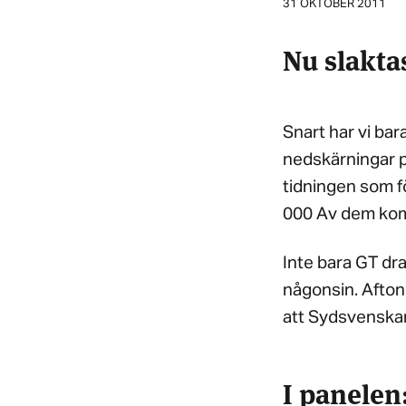
31 OKTOBER 2011
Nu slakta
Snart har vi bar
nedskärningar på
tidningen som f
000 Av dem komm
Inte bara GT dra
någonsin. Afton
att Sydsvenskan 
I panelen