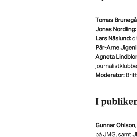
Tomas Brunegå
Jonas Nordling:
Lars Näslund:
ch
Pär-Arne Jigeni
Agneta Lindblo
journalistklubb
Moderator:
Brit
I publiken
Gunnar Ohlson
på JMG, samt
J