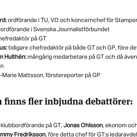
rd:
ordförande i TU, VD och koncernchef för Stamp
ordförande i Svenska Journalistförbundet
efredaktör på GT
us:
tidigare chefredaktör på både GT och GP, före de
m Hulthén:
mångårig medarbetare på GT och då även 
en
t-Marie Mattsson, förstereporter på GP
 finns fler inbjudna debattörer:
, klubbordförande på GT,
Jonas Ohlsson
, ekonom oc
immy Fredriksson
, före detta chef för GT:s ledaravd