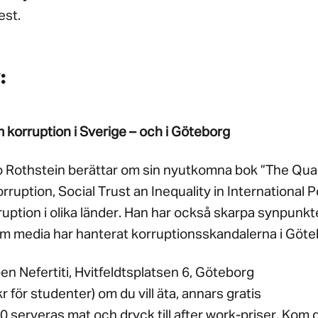
est.
:
 korruption i Sverige – och i Göteborg
 Rothstein berättar om sin nyutkomna bok ”The Qual
ruption, Social Trust an Inequality in International 
uption i olika länder. Han har också skarpa synpunkt
 media har hanterat korruptionsskandalerna i Göte
n Nefertiti, Hvitfeldtsplatsen 6, Göteborg
r för studenter) om du vill äta, annars gratis
00 serveras mat och dryck till after work-priser. Kom d