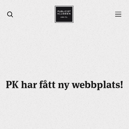
Öppna menyn
Öppna sök
PK har fått ny webbplats!