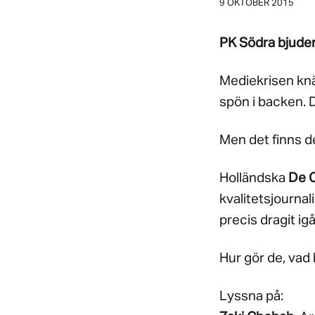
9 OKTOBER 2015
PK Södra bjuder 
Mediekrisen knä
spön i backen. D
Men det finns d
Holländska
De 
kvalitetsjournal
precis dragit ig
Hur gör de, vad 
Lyssna på: