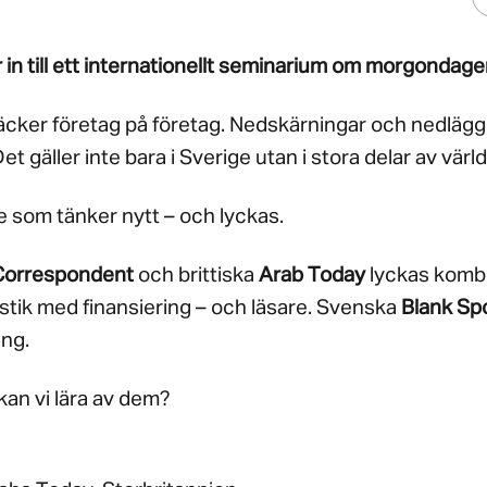
in till ett internationellt seminarium om morgondagen
cker företag på företag. Nedskärningar och nedlägg
et gäller inte bara i Sverige utan i stora delar av värl
e som tänker nytt – och lyckas.
Correspondent
och brittiska
Arab Today
lyckas komb
istik med finansiering – och läsare. Svenska
Blank Spo
ång.
kan vi lära av dem?