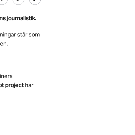
s journalistik.
ningar står som
den.
inera
t project
har