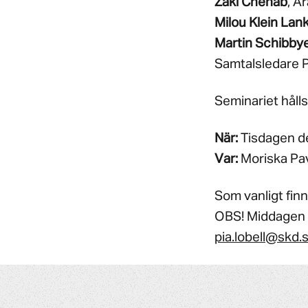
Zaki Chehab
, A
Milou Klein Lan
Martin Schibby
Samtalsledare P
Seminariet håll
När:
Tisdagen de
Var:
Moriska Pav
Som vanligt fin
OBS! Middagen st
pia.lobell@skd.