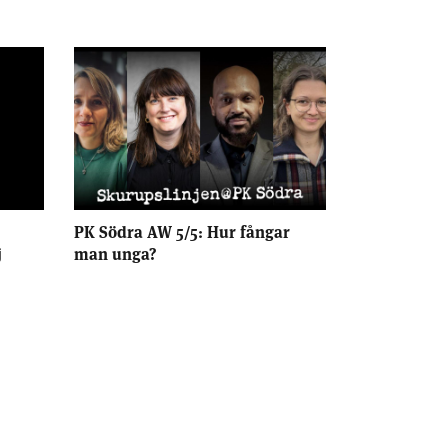
PK Södra AW 5/5: Hur fångar
j
man unga?