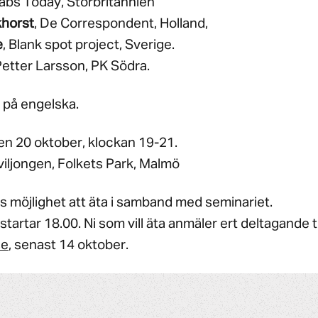
rabs Today, Storbritannien
khorst
, De Correspondent, Holland,
e
, Blank spot project, Sverige.
etter Larsson, PK Södra.
s på engelska.
n 20 oktober, klockan 19-21.
iljongen, Folkets Park, Malmö
ns möjlighet att äta i samband med seminariet.
artar 18.00. Ni som vill äta anmäler ert deltagande ti
se
, senast 14 oktober.