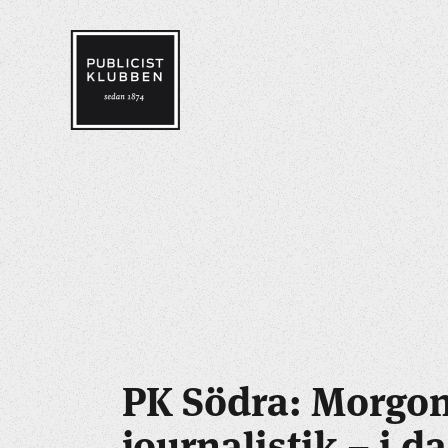
PK Södra: Morgo
journalistik – i d