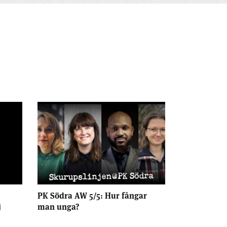
PK Södra AW 5/5: Hur fångar
j
man unga?