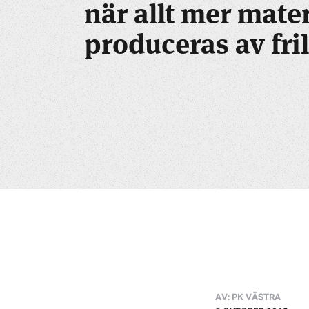
när allt mer mater
produceras av fri
AV: PK VÄSTRA