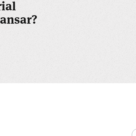
ial
lansar?