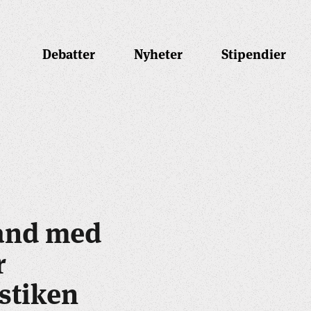
Debatter
Nyheter
Stipendier
band med
r
stiken