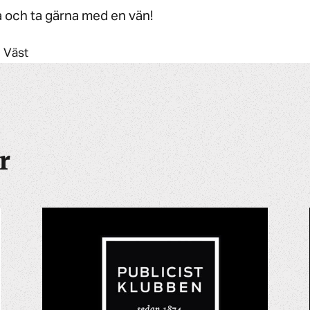
 och ta gärna med en vän!
n Väst
r