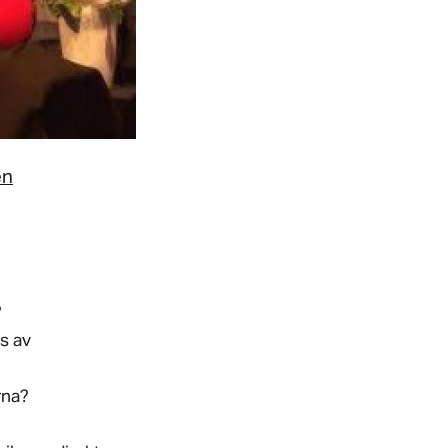
en
?
rs av
rna?