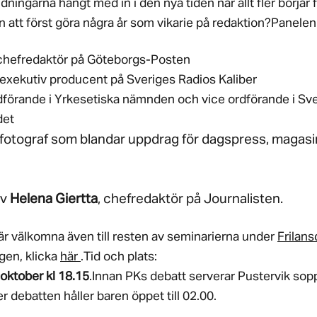
ldningarna hängt med in i den nya tiden när allt fler börjar f
 att först göra några år som vikarie på redaktion?Panelen
 chefredaktör på Göteborgs-Posten
 exekutiv producent på Sveriges Radios Kaliber
rdförande i Yrkesetiska nämnden och vice ordförande i Sv
det
nsfotograf som blandar uppdrag för dagspress, magas
av
Helena Giertta
, chefredaktör på Journalisten.
 välkomna även till resten av seminarierna under
Frilan
gen, klicka
här
.Tid och plats:
oktober kl 18.15
.Innan PKs debatt serverar Pustervik so
er debatten håller baren öppet till 02.00.