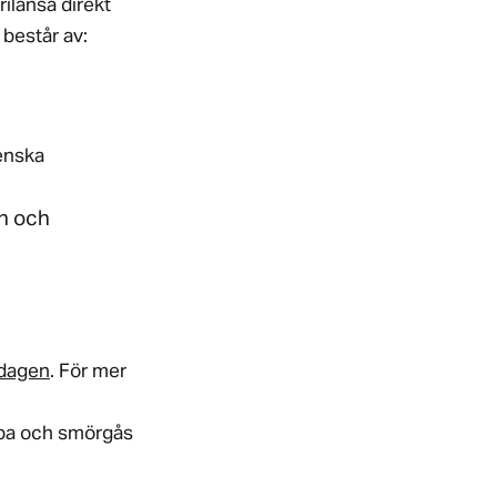
rilansa direkt
 består av:
enska
in och
sdagen
. För mer
ppa och smörgås