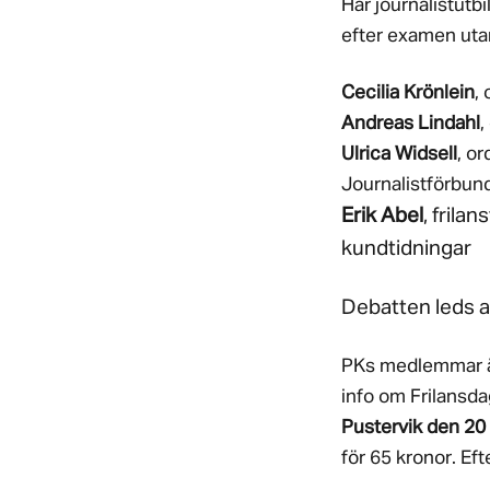
Har journalistutbi
efter examen utan
Cecilia Krönlein
,
Andreas Lindahl
,
Ulrica Widsell
, o
Journalistförbun
Erik Abel
, frila
kundtidningar
Debatten leds 
PKs medlemmar är
info om Frilansda
Pustervik den 20 
för 65 kronor. Eft