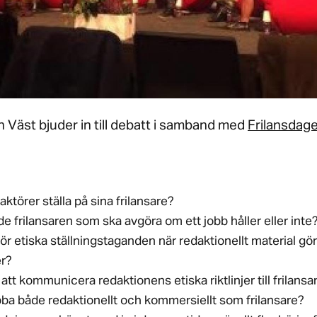
n Väst bjuder in till debatt i samband med
Frilansdag
aktörer ställa på sina frilansare?
de frilansaren som ska avgöra om ett jobb håller eller inte
ör etiska ställningstaganden när redaktionellt material gö
r?
att kommunicera redaktionens etiska riktlinjer till frilansa
obba både redaktionellt och kommersiellt som frilansare?