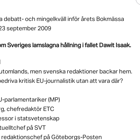
a debatt- och mingelkväll inför årets Bokmässa
23 september 2009
 Sveriges lamslagna hållning i fallet Dawit Isaak.
l
ar utomlands, men svenska redaktioner backar hem.
bedriva kritisk EU-journalistik utan att vara där?
EU-parlamentariker (MP)
g, chefredaktör ETC
fessor i statsvetenskap
tuelltchef på SVT
n, redaktionschef på Göteborgs-Posten