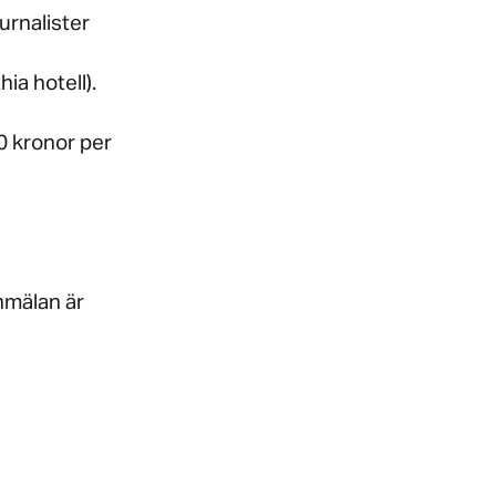
urnalister
ia hotell).
0 kronor per
nmälan är