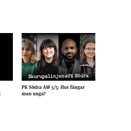
PK Södra AW 5/5: Hur fångar
j
man unga?