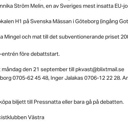
nnika Ström Melin, en av Sveriges mest insatta EU-jo
lokalen H1 på Svenska Mässan i Göteborg (ingång Goth
a Mingel och mat till det subventionerande priset 20
 1-entrén före debattstart.
måndag den 21 september till pkvast@blixtmail.se
borg 0705-62 45 48, Inger Jalakas 0706-12 22 28. A
köpa biljett till Pressnatta eller bara gå på debatten.
cistklubben Västra