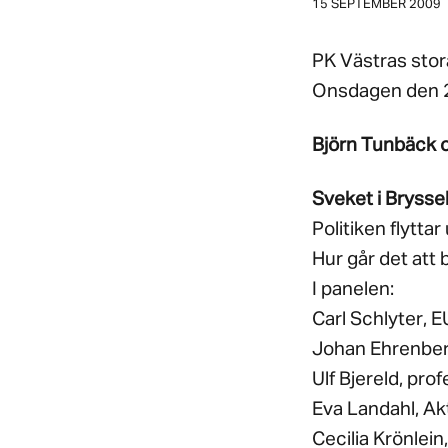
15 SEPTEMBER 2009
PK Västras stor
Onsdagen den 
Björn Tunbäck om
Sveket i Brysse
Politiken flytt
Hur går det att 
I panelen:
Carl Schlyter, 
Johan Ehrenber
Ulf Bjereld, pro
Eva Landahl, Ak
Cecilia Krönlei