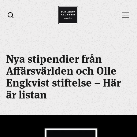
Öppna menyn
Öppna sök
Nya stipendier från
Affärsvärlden och Olle
Engkvist stiftelse – Här
är listan