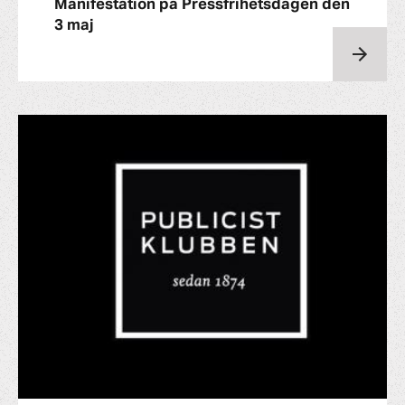
Manifestation på Pressfrihetsdagen den
3 maj