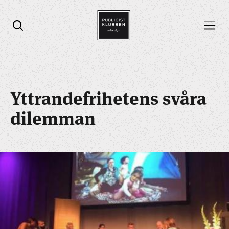
Öppna menyn
Öppna sök
Yttrandefrihetens svåra
dilemman