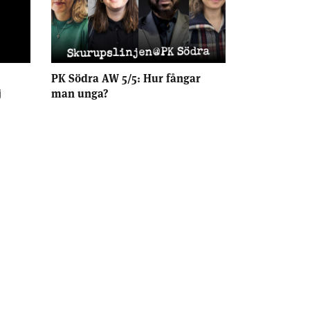
PK Södra AW 5/5: Hur fångar
j
man unga?