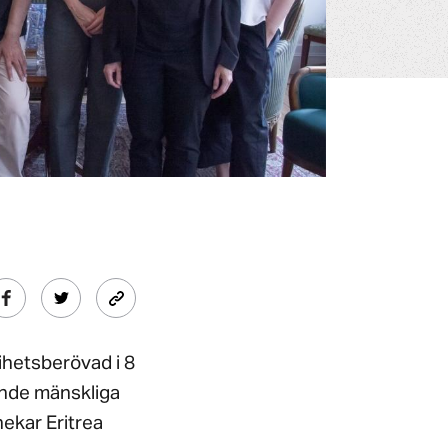
ihetsberövad i 8
ande mänskliga
nekar Eritrea