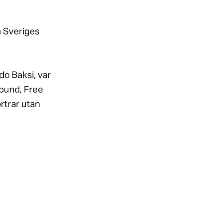
å Sveriges
do Baksi, var
rbund, Free
rtrar utan