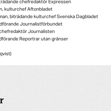
iträdande chefredaktör Expressen
n, kulturchef Aftonbladet
man, biträdande kulturchef Svenska Dagbladet
 ordförande Journalistförbundet
f chefredaktör Journalisten
rdförande Reportrar utan gränser
qvist)
r