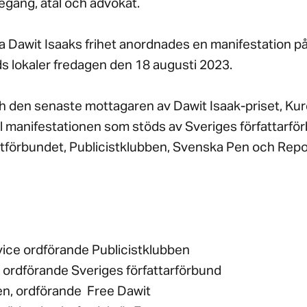
tegång, åtal och advokat.
a Dawit Isaaks frihet anordnades en manifestation p
ds lokaler fredagen den 18 augusti 2023.
h den senaste mottagaren av Dawit Isaak-priset, Kur
till manifestationen som stöds av Sveriges författarfö
stförbundet, Publicistklubben, Svenska Pen och Repo
vice ordförande Publicistklubben
, ordförande Sveriges författarförbund
en, ordförande Free Dawit