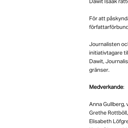
Dawit Isaak rät
För att påskynd
författarförbun
Journalisten oc
initiativtagare 
Dawit, Journali
gränser.
Medverkande
:
Anna Gullberg, 
Grethe Rottböll
Elisabeth Löfgr