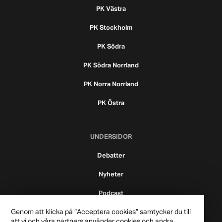
PK Västra
PK Stockholm
PK Södra
PK Södra Norrland
PK Norra Norrland
PK Östra
UNDERSIDOR
Debatter
Nyheter
Podcast
Genom att klicka på “Acceptera cookies” samtycker du till
att vi och våra partners använder cookies och andra