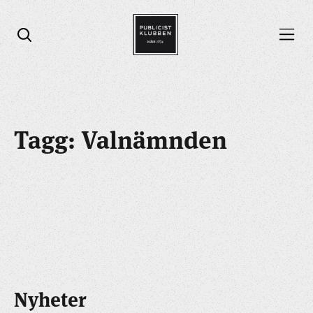
Öppna menyn
Öppna sök
Tagg: Valnämnden
Nyheter